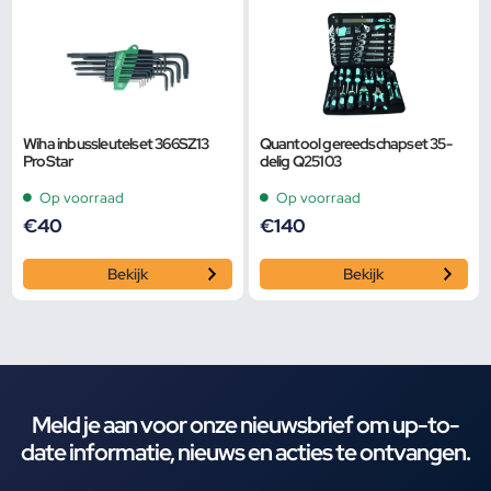
Wiha inbussleutelset 366SZ13
Quantool gereedschapset 35-
ProStar
delig Q25103
Op voorraad
Op voorraad
€
40
€
140
Bekijk
Bekijk
Meld je aan voor onze nieuwsbrief om up-to-
date informatie, nieuws en acties te ontvangen.