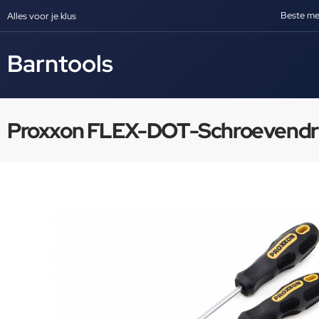
Beste me
Alles voor je klus
Barntools
Proxxon FLEX-DOT-Schroevendraai