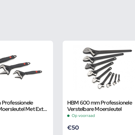
Professionele
HBM 600 mm Professionele
Moersleutel Met Extra
Verstelbare Moersleutel
 en Extra Smalle Bek
Op voorraad
€
50