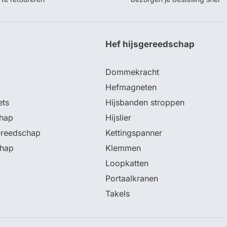
p
Hef hijsgereedschap
Dommekracht
Hefmagneten
ets
Hijsbanden stroppen
hap
Hijslier
ereedschap
Kettingspanner
chap
Klemmen
Loopkatten
Portaalkranen
Takels