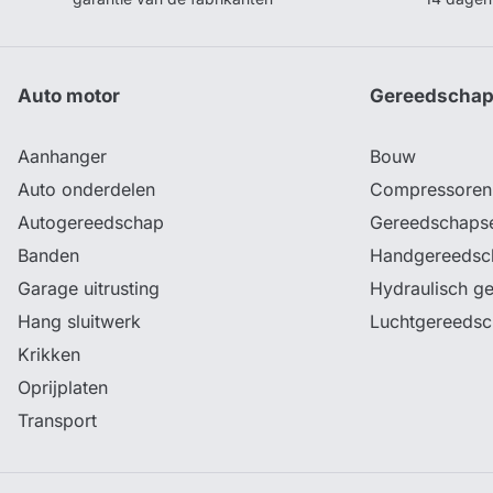
Auto motor
Gereedscha
Aanhanger
Bouw
Auto onderdelen
Compressoren
Autogereedschap
Gereedschaps
Banden
Handgereedsc
Garage uitrusting
Hydraulisch g
Hang sluitwerk
Luchtgereeds
Krikken
Oprijplaten
Transport