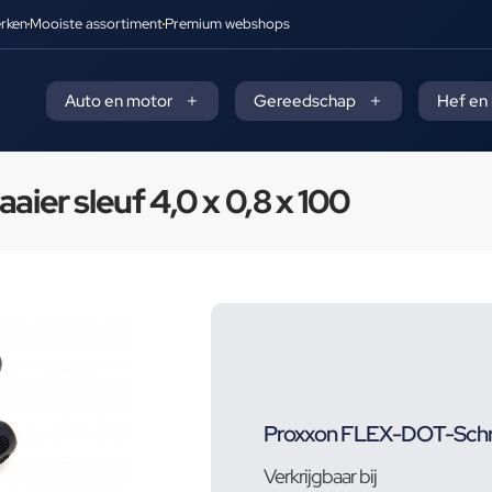
rken
Mooiste assortiment
Premium webshops
Auto en motor
Gereedschap
Hef en
er sleuf 4,0 x 0,8 x 100
Proxxon FLEX-DOT-Schroe
Verkrijgbaar bij