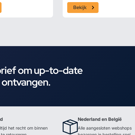
Bekijk
brief om up-to-date
e ontvangen.
id
Nederland en België
ltijd het recht om binnen
Alle aangesloten webshops
te retoureren
bezorgen je bestelling snel