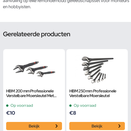
aanvulling op elke
remonderhoud gereedschapsset
voor monteurs
en hobbyisten.
Gerelateerde producten
HBM 200 mm Professionele
HBM 250 mm Professionele
Verstelbare Moersleutel Met
Verstelbare Moersleutel
Extra Groot Bereik en Extra
Smalle Bek
Op voorraad
Op voorraad
€
10
€
8
Bekijk
Bekijk