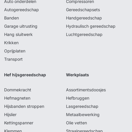
Auto onderdelen
Compressoren
Autogereedschap
Gereedschapsets
Banden
Handgereedschap
Garage uitrusting
Hydraulisch gereedschap
Hang sluitwerk
Luchtgereedschap
Krikken
Oprijplaten
Transport
Hef hijsgereedschap
Werkplaats
Dommekracht
Assortimentsdoosjes
Hefmagneten
Hefbruggen
Hijsbanden stroppen
Lasgereedschap
Hijslier
Metaalbewerking
Kettingspanner
Olie vetten
Klemmen
Straalgereedschap