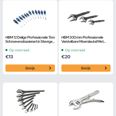
HBM 12 Delige Professionele Torx
HBM 300 mm Professionele
Schroevendraaierset in Stevige
Verstelbare Moersleutel Met
Opbergetui
Extra Groot Bereik en Extra
Smalle Bek
Op voorraad
Op voorraad
€
13
€
20
Bekijk
Bekijk