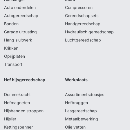
Auto onderdelen
Compressoren
Autogereedschap
Gereedschapsets
Banden
Handgereedschap
Garage uitrusting
Hydraulisch gereedschap
Hang sluitwerk
Luchtgereedschap
Krikken
Oprijplaten
Transport
Hef hijsgereedschap
Werkplaats
Dommekracht
Assortimentsdoosjes
Hefmagneten
Hefbruggen
Hijsbanden stroppen
Lasgereedschap
Hijslier
Metaalbewerking
Kettingspanner
Olie vetten