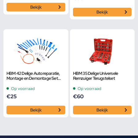
Bekijk
Bekijk
HBM 42 Delige Autoreparatie,
HBM 35 Delige Universele
Montage en Demontage Set
Remzuiger Terugstelset
voor Deurbekleding, Sierlijsten,
Bekleding, Ra
Op voorraad
Op voorraad
€
25
€
60
Bekijk
Bekijk