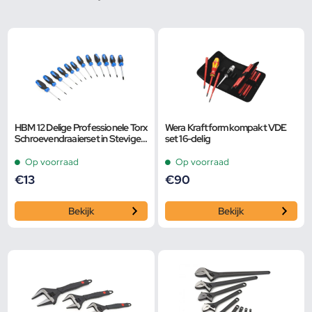
HBM 12 Delige Professionele Torx
Wera Kraftform kompakt VDE
Schroevendraaierset in Stevige
set 16-delig
Opbergetui
Op voorraad
Op voorraad
€
13
€
90
Bekijk
Bekijk