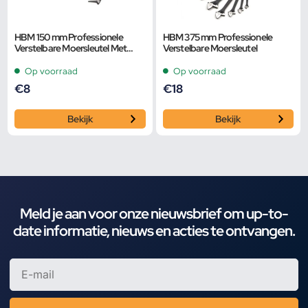
HBM 150 mm Professionele
HBM 375 mm Professionele
Verstelbare Moersleutel Met
Verstelbare Moersleutel
Extra Groot Bereik en Extra
Smalle Bek
Op voorraad
Op voorraad
€
8
€
18
Bekijk
Bekijk
Meld je aan voor onze nieuwsbrief om up-to-
date informatie, nieuws en acties te ontvangen.