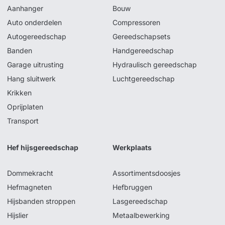
Aanhanger
Bouw
Auto onderdelen
Compressoren
Autogereedschap
Gereedschapsets
Banden
Handgereedschap
Garage uitrusting
Hydraulisch gereedschap
Hang sluitwerk
Luchtgereedschap
Krikken
Oprijplaten
Transport
Hef hijsgereedschap
Werkplaats
Dommekracht
Assortimentsdoosjes
Hefmagneten
Hefbruggen
Hijsbanden stroppen
Lasgereedschap
Hijslier
Metaalbewerking