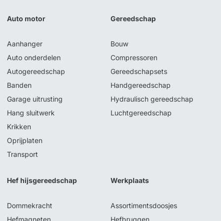
Auto motor
Gereedschap
Aanhanger
Bouw
Auto onderdelen
Compressoren
Autogereedschap
Gereedschapsets
Banden
Handgereedschap
Garage uitrusting
Hydraulisch gereedschap
Hang sluitwerk
Luchtgereedschap
Krikken
Oprijplaten
Transport
Hef hijsgereedschap
Werkplaats
Dommekracht
Assortimentsdoosjes
Hefmagneten
Hefbruggen