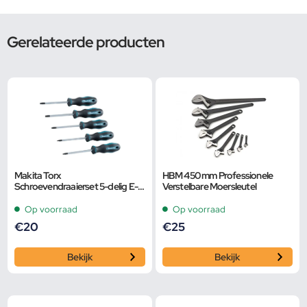
Gerelateerde producten
Makita Torx
HBM 450 mm Professionele
Schroevendraaierset 5-delig E-
Verstelbare Moersleutel
10534
Op voorraad
Op voorraad
€
20
€
25
Bekijk
Bekijk