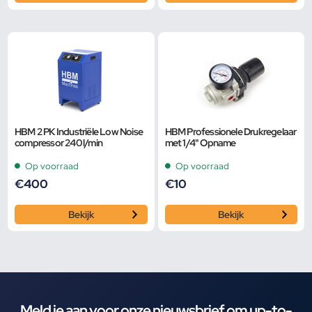
HBM 2 PK Industriële Low Noise
HBM Professionele Drukregelaar
compressor 240 l/min
met 1/4" Opname
Op voorraad
Op voorraad
€
400
€
10
Bekijk
Bekijk
Meld je aan voor onze nieuwsbrief om up-to-