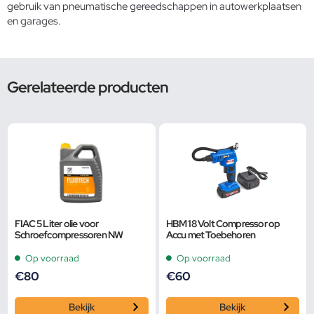
gebruik van pneumatische gereedschappen in autowerkplaatsen
en garages.
Gerelateerde producten
FIAC 5 Liter olie voor
HBM 18 Volt Compressor op
Schroefcompressoren NW
Accu met Toebehoren
Op voorraad
Op voorraad
€
80
€
60
Bekijk
Bekijk