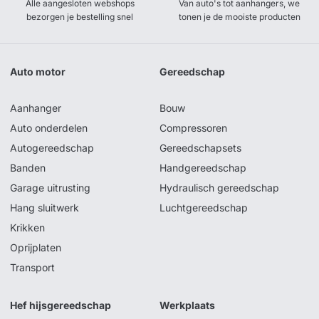
Alle aangesloten webshops
Van auto's tot aanhangers, we
bezorgen je bestelling snel
tonen je de mooiste producten
Auto motor
Gereedschap
Aanhanger
Bouw
Auto onderdelen
Compressoren
Autogereedschap
Gereedschapsets
Banden
Handgereedschap
Garage uitrusting
Hydraulisch gereedschap
Hang sluitwerk
Luchtgereedschap
Krikken
Oprijplaten
Transport
Hef hijsgereedschap
Werkplaats