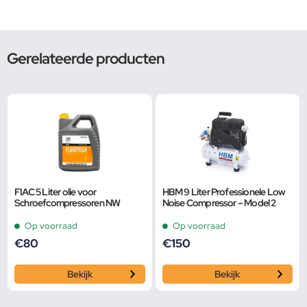
Gerelateerde producten
FIAC 5 Liter olie voor
HBM 9 Liter Professionele Low
Schroefcompressoren NW
Noise Compressor – Model 2
Op voorraad
Op voorraad
€
80
€
150
Bekijk
Bekijk