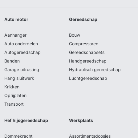
Auto motor
Gereedschap
Aanhanger
Bouw
Auto onderdelen
Compressoren
Autogereedschap
Gereedschapsets
Banden
Handgereedschap
Garage uitrusting
Hydraulisch gereedschap
Hang sluitwerk
Luchtgereedschap
Krikken
Oprijplaten
Transport
Hef hijsgereedschap
Werkplaats
Dommekracht
Assortimentsdoosjes