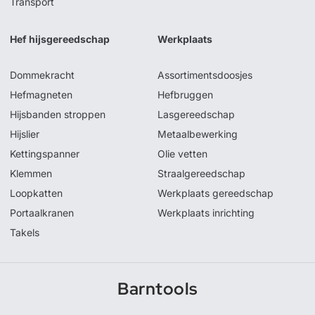
Transport
Hef hijsgereedschap
Werkplaats
Dommekracht
Assortimentsdoosjes
Hefmagneten
Hefbruggen
Hijsbanden stroppen
Lasgereedschap
Hijslier
Metaalbewerking
Kettingspanner
Olie vetten
Klemmen
Straalgereedschap
Loopkatten
Werkplaats gereedschap
Portaalkranen
Werkplaats inrichting
Takels
Barntools