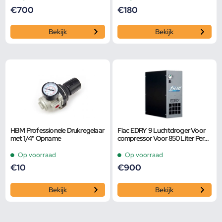
€
700
€
180
Bekijk
Bekijk
HBM Professionele Drukregelaar
Fiac EDRY 9 Luchtdroger Voor
met 1/4" Opname
compressor Voor 850 Liter Per
Minuut NW
Op voorraad
Op voorraad
€
10
€
900
Bekijk
Bekijk