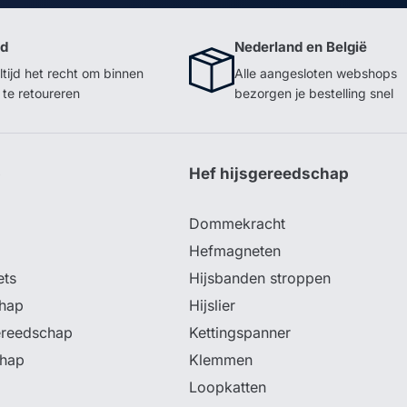
id
Nederland en België
ltijd het recht om binnen
Alle aangesloten webshops
te retoureren
bezorgen je bestelling snel
p
Hef hijsgereedschap
Dommekracht
Hefmagneten
ets
Hijsbanden stroppen
hap
Hijslier
ereedschap
Kettingspanner
chap
Klemmen
Loopkatten