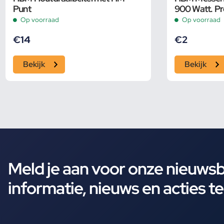
Punt
900 Watt. Pr
Elektrische 
Op voorraad
Op voorraad
Schaafbreed
€
14
€
2
Bekijk
Bekijk
Meld je aan voor onze nieuws
informatie, nieuws en acties t