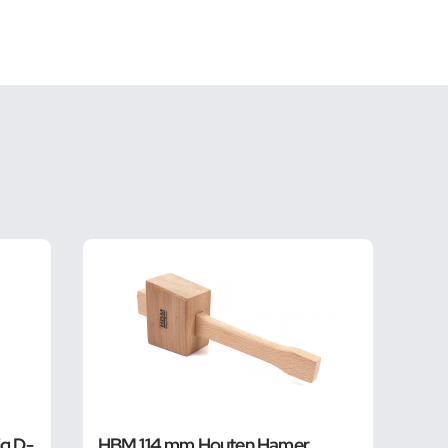
ig D-
HBM 114 mm Houten Hamer