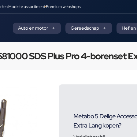
rken
Mooiste assortiment
Premium webshops
Auto en motor
Gereedschap
Hef en
581000 SDS Plus Pro 4-borenset E
Metabo 5 Delige Accesso
Extra Lang kopen?