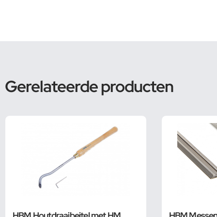
Gerelateerde producten
HBM Houtdraaibeitel met HM
HBM Messen