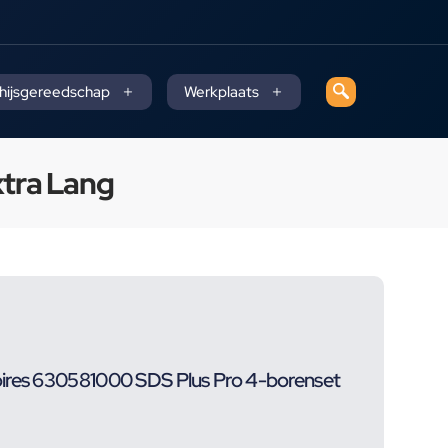
 hijsgereedschap
Werkplaats
xtra Lang
ires 630581000 SDS Plus Pro 4-borenset