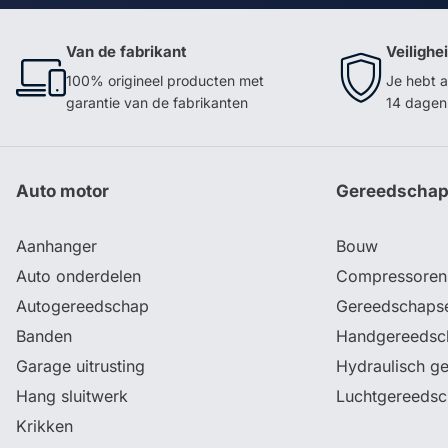
Van de fabrikant
Veilighe
100% origineel producten met
Je hebt a
garantie van de fabrikanten
14 dagen 
Auto motor
Gereedscha
Aanhanger
Bouw
Auto onderdelen
Compressoren
Autogereedschap
Gereedschaps
Banden
Handgereedsc
Garage uitrusting
Hydraulisch g
Hang sluitwerk
Luchtgereeds
Krikken