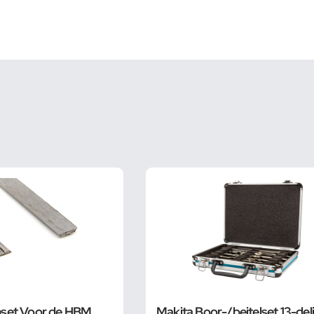
set Voor de HBM
Makita Boor-/beitelset 13-del