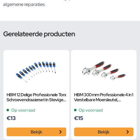
algemene reparaties.
Gerelateerde producten
HBM 12 Delige Professionele Torx
HBM 300 mm Professionele 4 in 1
Schroevendraaierset in Stevige
Verstelbare Moersleutel,
Opbergetui
Pijpsleutel
Op voorraad
Op voorraad
€
13
€
15
Bekijk
Bekijk