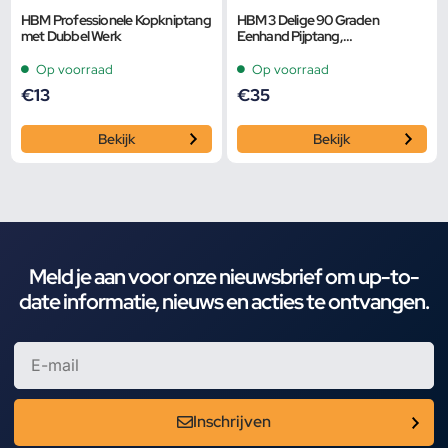
HBM Professionele Kopkniptang
HBM 3 Delige 90 Graden
met Dubbel Werk
Eenhand Pijptang,
Buistangenset
Op voorraad
Op voorraad
€
13
€
35
Bekijk
Bekijk
Meld je aan voor onze nieuwsbrief om up-to-
date informatie, nieuws en acties te ontvangen.
Inschrijven