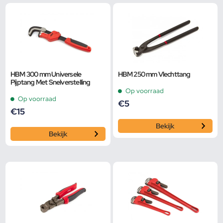
HBM 300 mm Universele
HBM 250 mm Vlechttang
Pijptang Met Snelverstelling
Op voorraad
Op voorraad
€
5
€
15
Bekijk
Bekijk