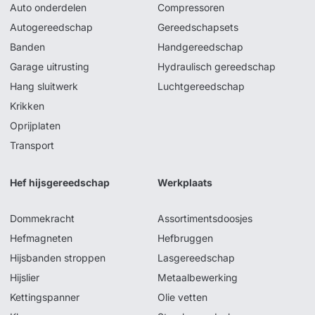
Auto onderdelen
Compressoren
Autogereedschap
Gereedschapsets
Banden
Handgereedschap
Garage uitrusting
Hydraulisch gereedschap
Hang sluitwerk
Luchtgereedschap
Krikken
Oprijplaten
Transport
Hef hijsgereedschap
Werkplaats
Dommekracht
Assortimentsdoosjes
Hefmagneten
Hefbruggen
Hijsbanden stroppen
Lasgereedschap
Hijslier
Metaalbewerking
Kettingspanner
Olie vetten