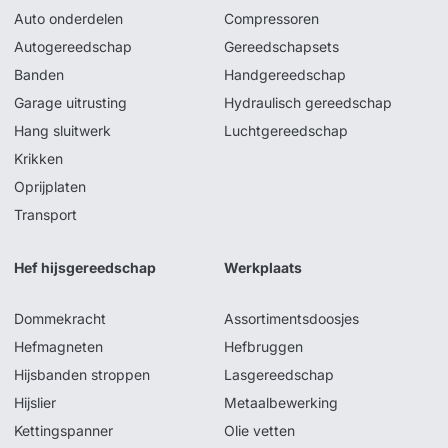
Auto onderdelen
Compressoren
Autogereedschap
Gereedschapsets
Banden
Handgereedschap
Garage uitrusting
Hydraulisch gereedschap
Hang sluitwerk
Luchtgereedschap
Krikken
Oprijplaten
Transport
Hef hijsgereedschap
Werkplaats
Dommekracht
Assortimentsdoosjes
Hefmagneten
Hefbruggen
Hijsbanden stroppen
Lasgereedschap
Hijslier
Metaalbewerking
Kettingspanner
Olie vetten