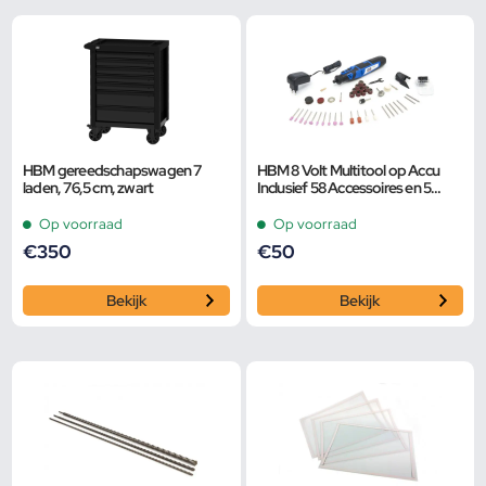
HBM gereedschapswagen 7
HBM 8 Volt Multitool op Accu
laden, 76,5 cm, zwart
Inclusief 58 Accessoires en 5
Snelheden
Op voorraad
Op voorraad
€
350
€
50
Bekijk
Bekijk