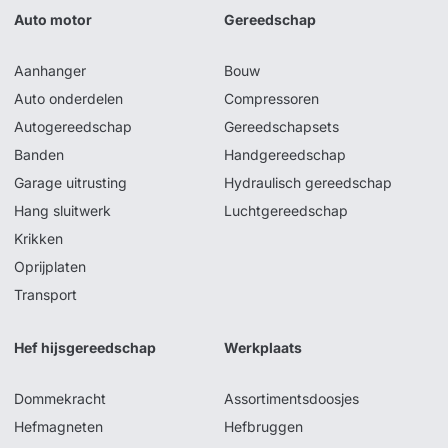
Auto motor
Gereedschap
Aanhanger
Bouw
Auto onderdelen
Compressoren
Autogereedschap
Gereedschapsets
Banden
Handgereedschap
Garage uitrusting
Hydraulisch gereedschap
Hang sluitwerk
Luchtgereedschap
Krikken
Oprijplaten
Transport
Hef hijsgereedschap
Werkplaats
Dommekracht
Assortimentsdoosjes
Hefmagneten
Hefbruggen