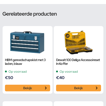
Gerelateerde producten
HBM gereedschapskist met 3
Dewalt 100 Delige Accessoireset
laden, blauw
In Koffer
Op voorraad
Op voorraad
€
50
€
40
Bekijk
Bekijk