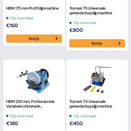
HBM 175 mm Profi Slijpmachine
Tormek T8 Universele
gereedschapslijpmachine
Op voorraad
Op voorraad
€
160
€
800
Bekijk
Bekijk
HBM 200 mm. Professionele
Tormek T4 Universele
Variabele Universele
gereedschapslijpmachine
Gereedschapslijpmachine
Op voorraad
Op voorraad
€
180
€
450