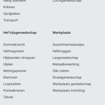
Hang sluitwerk
Luchtgereedschap
Krikken
Oprijplaten
Transport
Hef hijsgereedschap
Werkplaats
Dommekracht
Assortimentsdoosjes
Hefmagneten
Hefbruggen
Hijsbanden stroppen
Lasgereedschap
Hijslier
Metaalbewerking
Kettingspanner
Olie vetten
Klemmen
Straalgereedschap
Loopkatten
Werkplaats gereedschap
Portaalkranen
Werkplaats inrichting
Takels