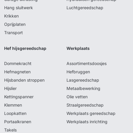
Hang sluitwerk
Luchtgereedschap
Krikken
Oprijplaten
Transport
Hef hijsgereedschap
Werkplaats
Dommekracht
Assortimentsdoosjes
Hefmagneten
Hefbruggen
Hijsbanden stroppen
Lasgereedschap
Hijslier
Metaalbewerking
Kettingspanner
Olie vetten
Klemmen
Straalgereedschap
Loopkatten
Werkplaats gereedschap
Portaalkranen
Werkplaats inrichting
Takels