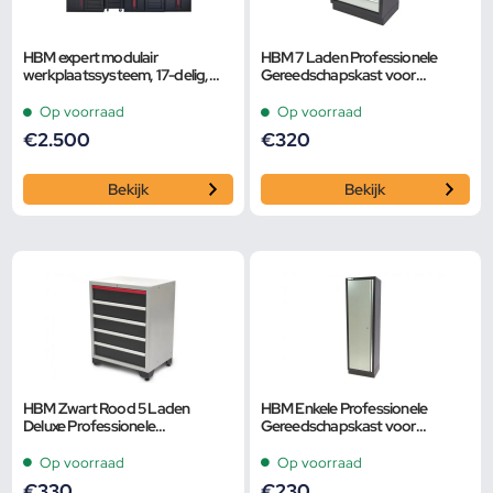
HBM expert modulair
HBM 7 Laden Professionele
werkplaatssysteem, 17-delig,
Gereedschapskast voor
zwart rood
Werkplaatsinrichting
Op voorraad
Op voorraad
€
2.500
€
320
Bekijk
Bekijk
HBM Zwart Rood 5 Laden
HBM Enkele Professionele
Deluxe Professionele
Gereedschapskast voor
Gereedschapskast voor
Werkplaatsinrichting
Werkplaatsinrichting
Op voorraad
Op voorraad
€
330
€
230