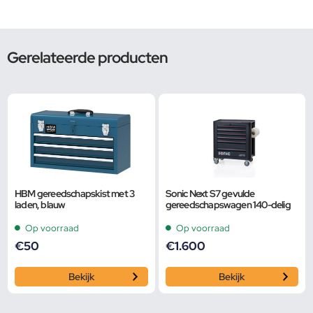
Gerelateerde producten
HBM gereedschapskist met 3
Sonic Next S7 gevulde
laden, blauw
gereedschapswagen 140-delig
Op voorraad
Op voorraad
€
50
€
1.600
Bekijk
Bekijk