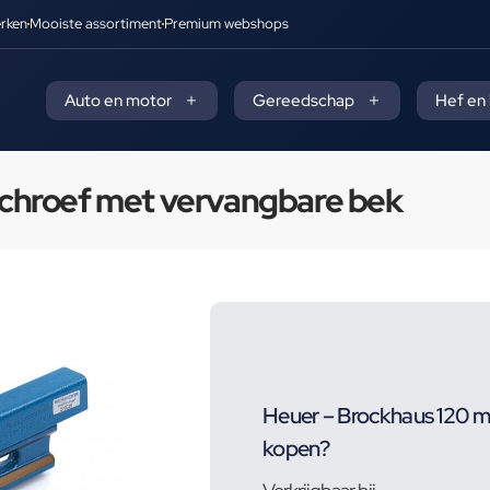
rken
Mooiste assortiment
Premium webshops
Auto en motor
Gereedschap
Hef en
chroef met vervangbare bek
Heuer – Brockhaus 120 
kopen?