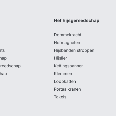
p
Hef hijsgereedschap
Dommekracht
Hefmagneten
ets
Hijsbanden stroppen
hap
Hijslier
ereedschap
Kettingspanner
chap
Klemmen
Loopkatten
Portaalkranen
Takels