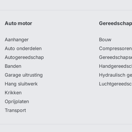
Auto motor
Gereedscha
Aanhanger
Bouw
Auto onderdelen
Compressoren
Autogereedschap
Gereedschaps
Banden
Handgereedsc
Garage uitrusting
Hydraulisch g
Hang sluitwerk
Luchtgereeds
Krikken
Oprijplaten
Transport