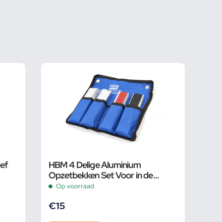
ef
HBM 4 Delige Aluminium
Opzetbekken Set Voor in de
Bankschroef 125 mm.
Op voorraad
€
15