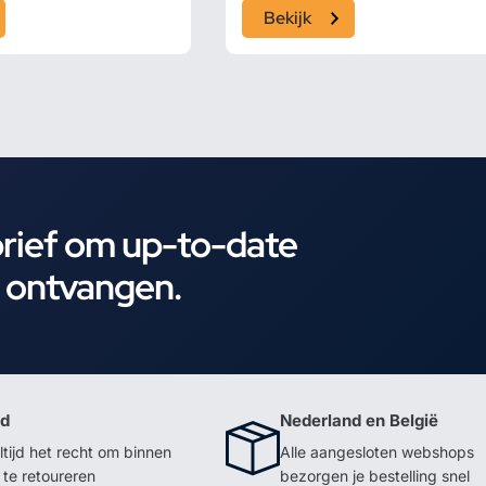
Bekijk
brief om up-to-date
e ontvangen.
id
Nederland en België
ltijd het recht om binnen
Alle aangesloten webshops
te retoureren
bezorgen je bestelling snel