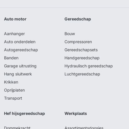
Auto motor
Gereedschap
Aanhanger
Bouw
Auto onderdelen
Compressoren
Autogereedschap
Gereedschapsets
Banden
Handgereedschap
Garage uitrusting
Hydraulisch gereedschap
Hang sluitwerk
Luchtgereedschap
Krikken
Oprijplaten
Transport
Hef hijsgereedschap
Werkplaats
Dommekracht
Assortimentsdoosjes