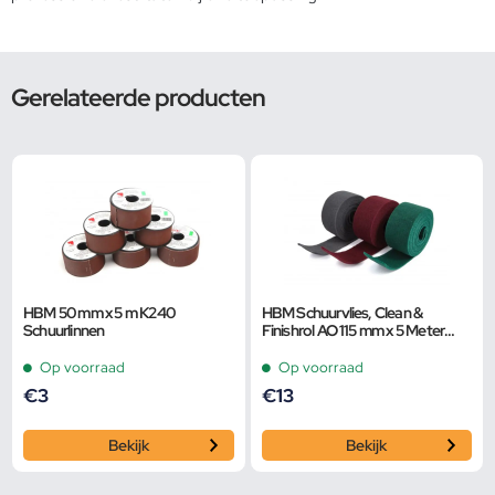
Gerelateerde producten
HBM 50 mm x 5 m K240
HBM Schuurvlies, Clean &
Schuurlinnen
Finishrol AO 115 mm x 5 Meter
K120 Groen
Op voorraad
Op voorraad
€
3
€
13
Bekijk
Bekijk