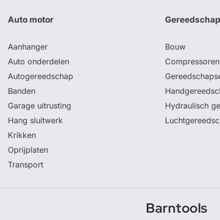
Auto motor
Gereedscha
Aanhanger
Bouw
Auto onderdelen
Compressoren
Autogereedschap
Gereedschaps
Banden
Handgereedsc
Garage uitrusting
Hydraulisch g
Hang sluitwerk
Luchtgereeds
Krikken
Oprijplaten
Transport
Barntools