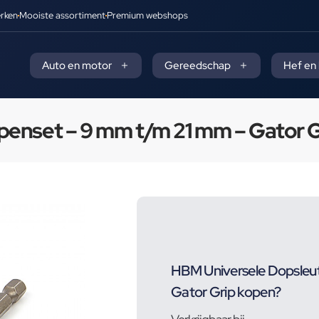
rken
Mooiste assortiment
Premium webshops
Auto en motor
Gereedschap
Hef en
penset – 9 mm t/m 21 mm – Gator G
HBM Universele Dopsleu
Gator Grip kopen?