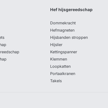
p
Hef hijsgereedschap
Dommekracht
Hefmagneten
ets
Hijsbanden stroppen
hap
Hijslier
ereedschap
Kettingspanner
chap
Klemmen
Loopkatten
Portaalkranen
Takels