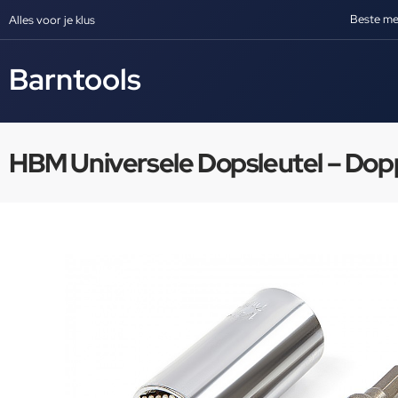
Beste me
Alles voor je klus
Barntools
HBM Universele Dopsleutel – Dop