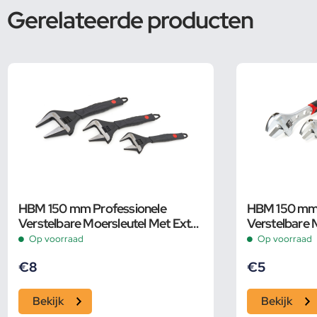
Gerelateerde producten
HBM 150 mm Professionele
HBM 150 mm P
Verstelbare Moersleutel Met Extra
Verstelbare 
Groot Bereik en Extra Smalle Bek
Pijpsleutel
Op voorraad
Op voorraad
€
8
€
5
Bekijk
Bekijk