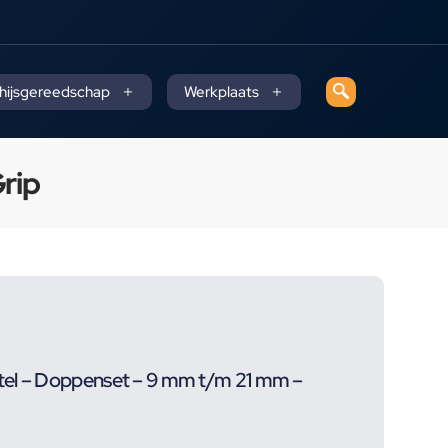
 hijsgereedschap
Werkplaats
rip
tel – Doppenset – 9 mm t/m 21 mm –