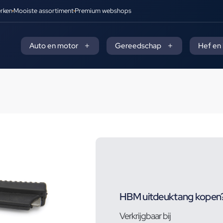
rken
Mooiste assortiment
Premium webshops
Auto en motor
Gereedschap
Hef en
HBM uitdeuktang kopen
Verkrijgbaar bij