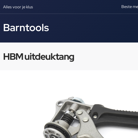
Beste me
Alles voor je klus
Barntools
HBM uitdeuktang