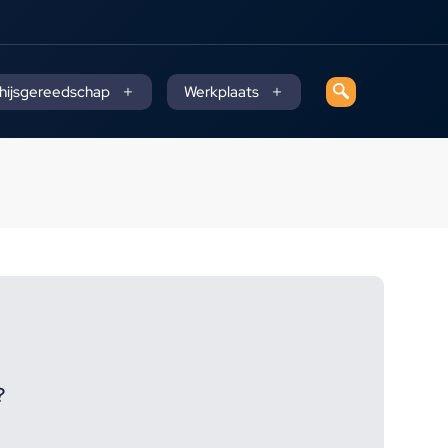
 hijsgereedschap
Werkplaats
?