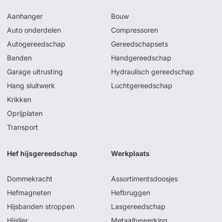
Aanhanger
Bouw
Auto onderdelen
Compressoren
Autogereedschap
Gereedschapsets
Banden
Handgereedschap
Garage uitrusting
Hydraulisch gereedschap
Hang sluitwerk
Luchtgereedschap
Krikken
Oprijplaten
Transport
Hef hijsgereedschap
Werkplaats
Dommekracht
Assortimentsdoosjes
Hefmagneten
Hefbruggen
Hijsbanden stroppen
Lasgereedschap
Hijslier
Metaalbewerking