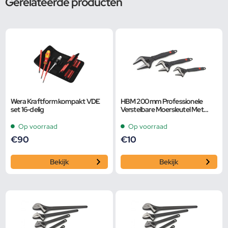
Gerelateerde producten
Wera Kraftform kompakt VDE
HBM 200 mm Professionele
set 16-delig
Verstelbare Moersleutel Met
Extra Groot Bereik en Extra
Smalle Bek
Op voorraad
Op voorraad
€
90
€
10
Bekijk
Bekijk