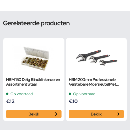
Gerelateerde producten
HBM 150 Delig Blindklinkmoeren
HBM 200 mm Professionele
Assortiment Staal
Verstelbare Moersleutel Met
Extra Groot Bereik en Extra
Smalle Bek
Op voorraad
Op voorraad
€
12
€
10
Bekijk
Bekijk