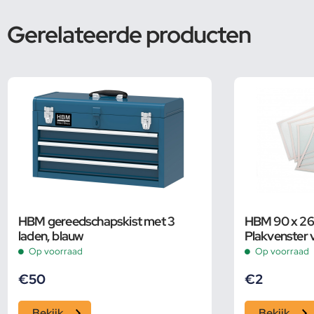
Gerelateerde producten
HBM gereedschapskist met 3
HBM 90 x 26 
laden, blauw
Plakvenster
990
Op voorraad
Op voorraad
€
50
€
2
Bekijk
Bekijk