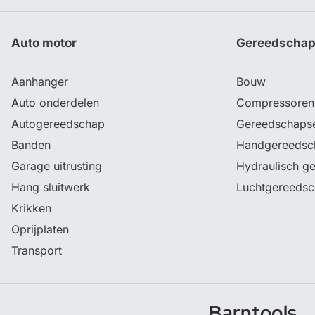
Auto motor
Gereedscha
Aanhanger
Bouw
Auto onderdelen
Compressoren
Autogereedschap
Gereedschaps
Banden
Handgereedsc
Garage uitrusting
Hydraulisch g
Hang sluitwerk
Luchtgereeds
Krikken
Oprijplaten
Transport
Barntools