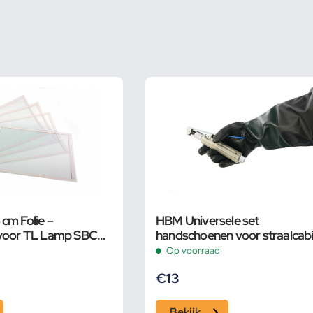
cm Folie –
HBM Universele set
 voor TL Lamp SBC
handschoenen voor straalcab
50 cm
Op voorraad
€
13
Bekijk