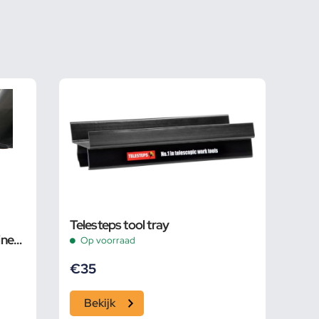
Telesteps tool tray
ine
Op voorraad
€
35
Bekijk