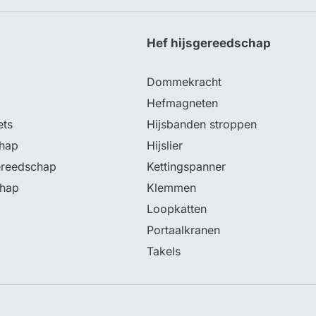
p
Hef hijsgereedschap
Dommekracht
Hefmagneten
ets
Hijsbanden stroppen
hap
Hijslier
ereedschap
Kettingspanner
chap
Klemmen
Loopkatten
Portaalkranen
Takels