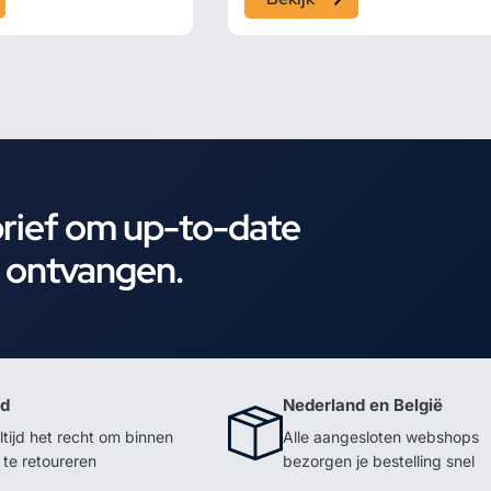
brief om up-to-date
e ontvangen.
id
Nederland en België
ltijd het recht om binnen
Alle aangesloten webshops
te retoureren
bezorgen je bestelling snel