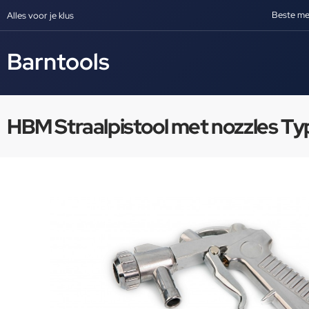
Beste me
Alles voor je klus
Barntools
HBM Straalpistool met nozzles Typ