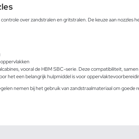
zles
ontrole over zandstralen en gritstralen. De keuze aan nozzles he
g
e oppervlakken
cabines, vooral de HBM SBC-serie. Deze compatibiliteit, samen me
or het een belangrijk hulpmiddel is voor oppervlaktevoorbereidin
egelen nemen bij het gebruik van zandstraalmateriaal om goede r