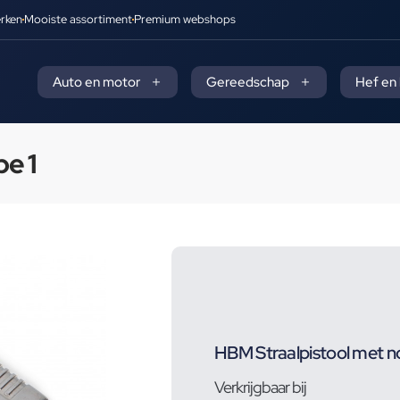
rken
Mooiste assortiment
Premium webshops
Auto en motor
Gereedschap
Hef en
e 1
HBM Straalpistool met n
Verkrijgbaar bij