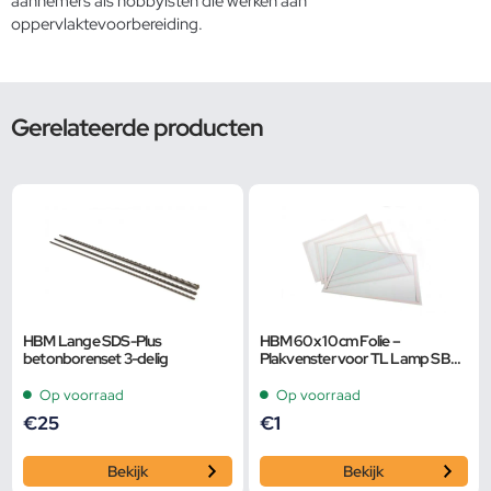
aannemers als hobbyisten die werken aan
oppervlaktevoorbereiding.
Gerelateerde producten
HBM Lange SDS-Plus
HBM 60 x 10 cm Folie –
betonborenset 3-delig
Plakvenster voor TL Lamp SBC
350 / 500
Op voorraad
Op voorraad
€
25
€
1
Bekijk
Bekijk