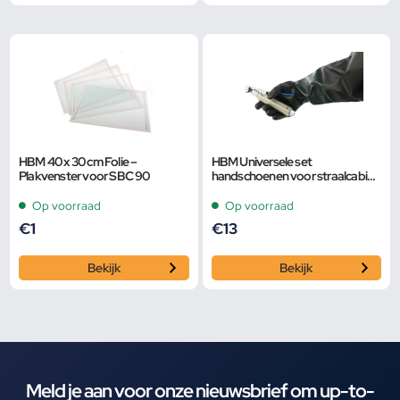
HBM 40 x 30 cm Folie –
HBM Universele set
Plakvenster voor SBC 90
handschoenen voor straalcabine
50 cm
Op voorraad
Op voorraad
€
1
€
13
Bekijk
Bekijk
Meld je aan voor onze nieuwsbrief om up-to-