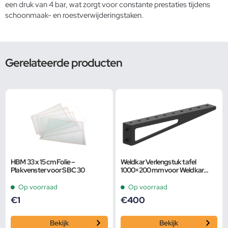
een druk van 4 bar, wat zorgt voor constante prestaties tijdens
schoonmaak- en roestverwijderingstaken.
Gerelateerde producten
HBM 33 x 15 cm Folie –
Weldkar Verlengstuk tafel
Plakvenster voor SBC 30
1000×200 mm voor Weldkar
lastafels
Op voorraad
Op voorraad
€
1
€
400
Bekijk
Bekijk