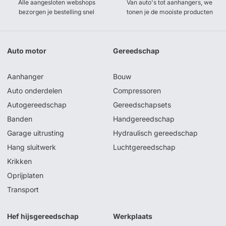
Alle aangesloten webshops
Van auto's tot aanhangers, we
bezorgen je bestelling snel
tonen je de mooiste producten
Auto motor
Gereedschap
Aanhanger
Bouw
Auto onderdelen
Compressoren
Autogereedschap
Gereedschapsets
Banden
Handgereedschap
Garage uitrusting
Hydraulisch gereedschap
Hang sluitwerk
Luchtgereedschap
Krikken
Oprijplaten
Transport
Hef hijsgereedschap
Werkplaats