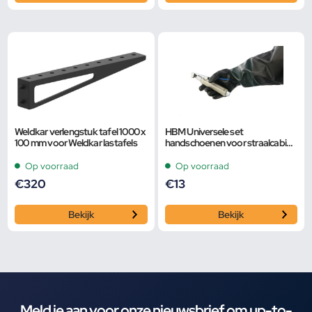
Weldkar verlengstuk tafel 1000 x
HBM Universele set
100 mm voor Weldkar lastafels
handschoenen voor straalcabine
50 cm
Op voorraad
Op voorraad
€
320
€
13
Bekijk
Bekijk
Meld je aan voor onze nieuwsbrief om up-to-