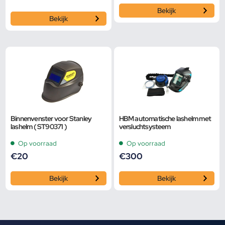
Bekijk
Bekijk
Binnenvenster voor Stanley
HBM automatische lashelm met
lashelm ( ST90371 )
versluchtsysteem
Op voorraad
Op voorraad
€
20
€
300
Bekijk
Bekijk