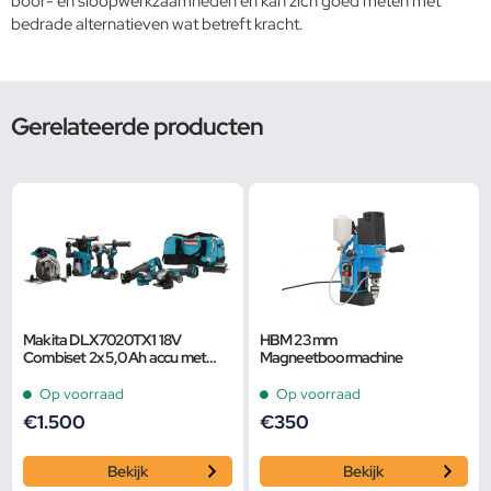
boor- en sloopwerkzaamheden en kan zich goed meten met
bedrade alternatieven wat betreft kracht.
Gerelateerde producten
Makita DLX7020TX1 18V
HBM 23 mm
Combiset 2x 5,0 Ah accu met
Magneetboormachine
snellader
Op voorraad
Op voorraad
€
1.500
€
350
Bekijk
Bekijk