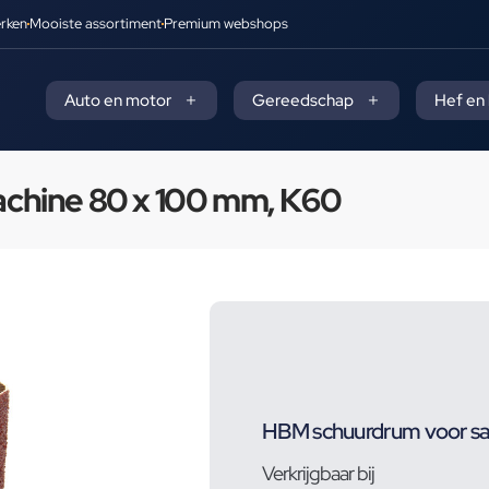
rken
Mooiste assortiment
Premium webshops
Auto en motor
Gereedschap
Hef en
chine 80 x 100 mm, K60
HBM schuurdrum voor sa
Verkrijgbaar bij