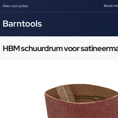
Beste me
Alles voor je klus
Barntools
HBM schuurdrum voor satineerma