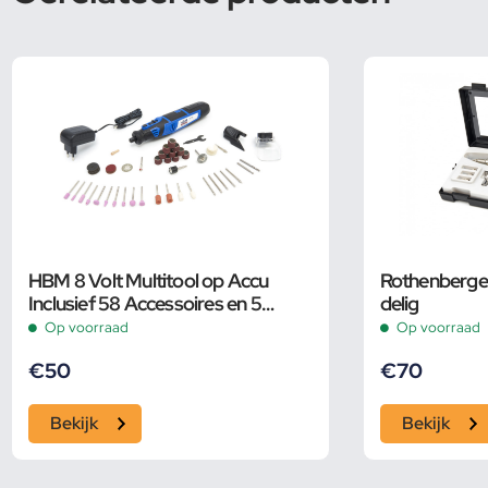
HBM 8 Volt Multitool op Accu
Rothenberger
Inclusief 58 Accessoires en 5
delig
Snelheden
Op voorraad
Op voorraad
€
50
€
70
Bekijk
Bekijk