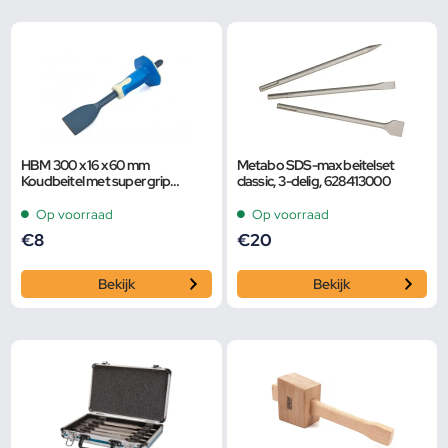
HBM 300 x 16 x 60 mm
Metabo SDS-max beitelset
Koudbeitel met super grip
classic, 3-delig, 628413000
Handvat
Op voorraad
Op voorraad
€
8
€
20
Bekijk
Bekijk