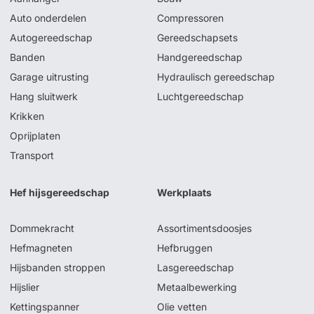
Auto onderdelen
Compressoren
Autogereedschap
Gereedschapsets
Banden
Handgereedschap
Garage uitrusting
Hydraulisch gereedschap
Hang sluitwerk
Luchtgereedschap
Krikken
Oprijplaten
Transport
Hef hijsgereedschap
Werkplaats
Dommekracht
Assortimentsdoosjes
Hefmagneten
Hefbruggen
Hijsbanden stroppen
Lasgereedschap
Hijslier
Metaalbewerking
Kettingspanner
Olie vetten