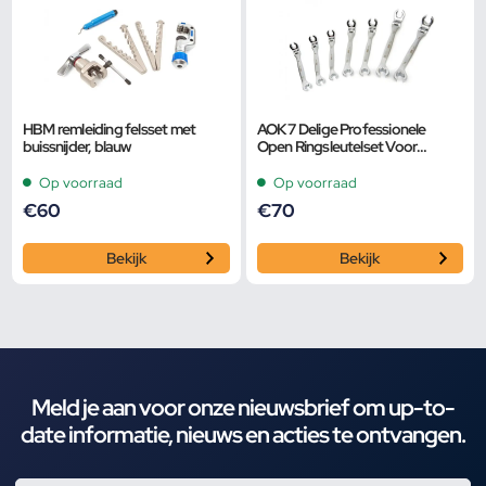
HBM remleiding felsset met
AOK 7 Delige Professionele
buissnijder, blauw
Open Ringsleutelset Voor
Remleidingen Met Kantelbare
Koppen
Op voorraad
Op voorraad
€
60
€
70
Bekijk
Bekijk
Meld je aan voor onze nieuwsbrief om up-to-
date informatie, nieuws en acties te ontvangen.