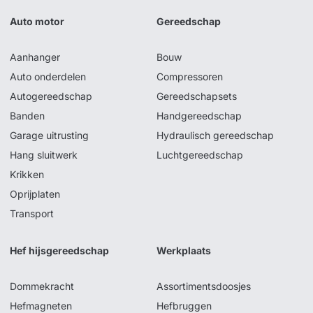
Auto motor
Gereedschap
Aanhanger
Bouw
Auto onderdelen
Compressoren
Autogereedschap
Gereedschapsets
Banden
Handgereedschap
Garage uitrusting
Hydraulisch gereedschap
Hang sluitwerk
Luchtgereedschap
Krikken
Oprijplaten
Transport
Hef hijsgereedschap
Werkplaats
Dommekracht
Assortimentsdoosjes
Hefmagneten
Hefbruggen