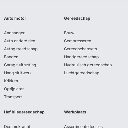
Auto motor
Gereedschap
Aanhanger
Bouw
Auto onderdelen
Compressoren
Autogereedschap
Gereedschapsets
Banden
Handgereedschap
Garage uitrusting
Hydraulisch gereedschap
Hang sluitwerk
Luchtgereedschap
Krikken
Oprijplaten
Transport
Hef hijsgereedschap
Werkplaats
Dommekracht
Assortimentsdoosjes