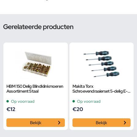
Gerelateerde producten
HBM 150 Delig Blindklinkmoeren
Makita Torx
Assortiment Staal
Schroevendraaierset 5-delig E-
10534
Op voorraad
Op voorraad
€
12
€
20
Bekijk
Bekijk