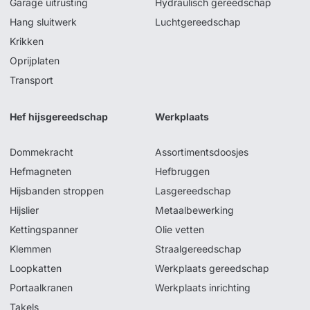
Garage uitrusting
Hydraulisch gereedschap
Hang sluitwerk
Luchtgereedschap
Krikken
Oprijplaten
Transport
Hef hijsgereedschap
Werkplaats
Dommekracht
Assortimentsdoosjes
Hefmagneten
Hefbruggen
Hijsbanden stroppen
Lasgereedschap
Hijslier
Metaalbewerking
Kettingspanner
Olie vetten
Klemmen
Straalgereedschap
Loopkatten
Werkplaats gereedschap
Portaalkranen
Werkplaats inrichting
Takels