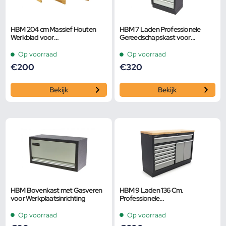
HBM 204 cm Massief Houten
HBM 7 Laden Professionele
Werkblad voor
Gereedschapskast voor
Werkplaatsinrichting
Werkplaatsinrichting
Op voorraad
Op voorraad
€
200
€
320
Bekijk
Bekijk
HBM Bovenkast met Gasveren
HBM 9 Laden 136 Cm.
voor Werkplaatsinrichting
Professionele
Gereedschapskast, Werkbank
voor Werkplaatsinrichting
Op voorraad
Op voorraad