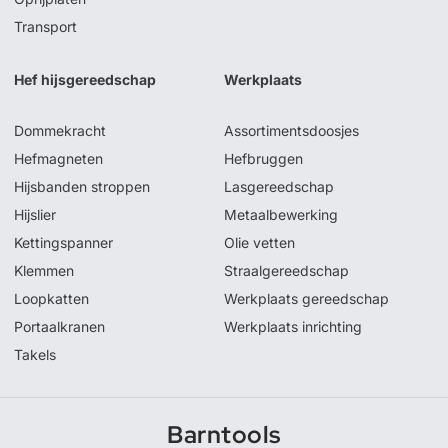
Transport
Hef hijsgereedschap
Werkplaats
Dommekracht
Assortimentsdoosjes
Hefmagneten
Hefbruggen
Hijsbanden stroppen
Lasgereedschap
Hijslier
Metaalbewerking
Kettingspanner
Olie vetten
Klemmen
Straalgereedschap
Loopkatten
Werkplaats gereedschap
Portaalkranen
Werkplaats inrichting
Takels
Barntools