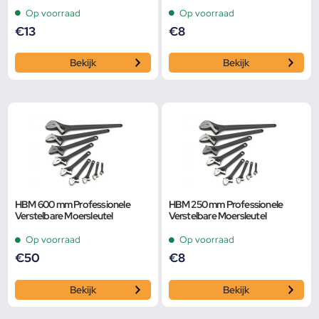
Opbergetui
Extra Groot Bereik en Extra
Smalle Bek
Op voorraad
Op voorraad
€
13
€
8
Bekijk
Bekijk
HBM 600 mm Professionele
HBM 250 mm Professionele
Verstelbare Moersleutel
Verstelbare Moersleutel
Op voorraad
Op voorraad
€
50
€
8
Bekijk
Bekijk