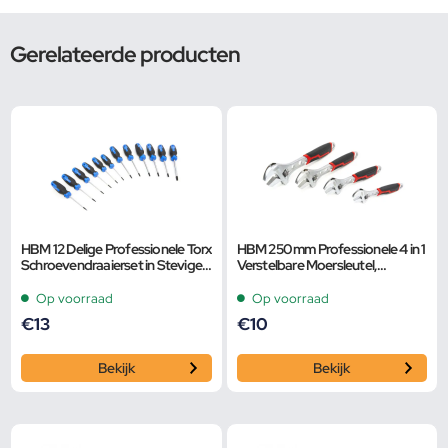
Gerelateerde producten
HBM 12 Delige Professionele Torx
HBM 250 mm Professionele 4 in 1
Schroevendraaierset in Stevige
Verstelbare Moersleutel,
Opbergetui
Pijpsleutel
Op voorraad
Op voorraad
€
13
€
10
Bekijk
Bekijk