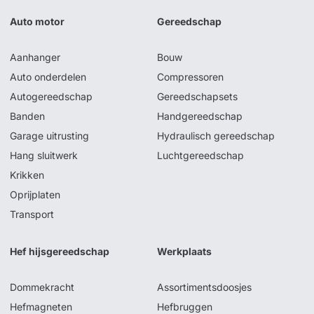
Auto motor
Gereedschap
Aanhanger
Bouw
Auto onderdelen
Compressoren
Autogereedschap
Gereedschapsets
Banden
Handgereedschap
Garage uitrusting
Hydraulisch gereedschap
Hang sluitwerk
Luchtgereedschap
Krikken
Oprijplaten
Transport
Hef hijsgereedschap
Werkplaats
Dommekracht
Assortimentsdoosjes
Hefmagneten
Hefbruggen