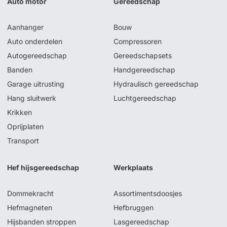
Auto motor
Gereedschap
Aanhanger
Bouw
Auto onderdelen
Compressoren
Autogereedschap
Gereedschapsets
Banden
Handgereedschap
Garage uitrusting
Hydraulisch gereedschap
Hang sluitwerk
Luchtgereedschap
Krikken
Oprijplaten
Transport
Hef hijsgereedschap
Werkplaats
Dommekracht
Assortimentsdoosjes
Hefmagneten
Hefbruggen
Hijsbanden stroppen
Lasgereedschap