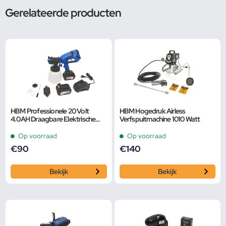
Gerelateerde producten
HBM Professionele 20 Volt
HBM Hogedruk Airless
4.0AH Draagbare Elektrische
Verfspuitmachine 1010 Watt
Verfspuit Inclusief 2 Accu’s Met
1000 ML Reser
Op voorraad
Op voorraad
€
90
€
140
Bekijk
Bekijk