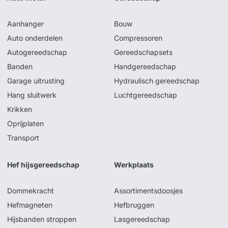
Aanhanger
Bouw
Auto onderdelen
Compressoren
Autogereedschap
Gereedschapsets
Banden
Handgereedschap
Garage uitrusting
Hydraulisch gereedschap
Hang sluitwerk
Luchtgereedschap
Krikken
Oprijplaten
Transport
Hef hijsgereedschap
Werkplaats
Dommekracht
Assortimentsdoosjes
Hefmagneten
Hefbruggen
Hijsbanden stroppen
Lasgereedschap