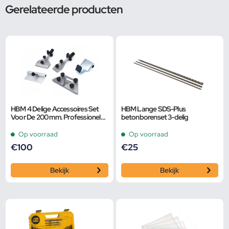
Gerelateerde producten
HBM 4 Delige Accessoires Set
HBM Lange SDS-Plus
Voor De 200 mm. Professionele
betonborenset 3-delig
Variabele Universele
Gereedschapslijpmach
Op voorraad
Op voorraad
€
100
€
25
Bekijk
Bekijk