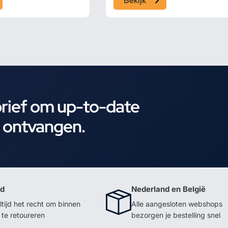
Bekijk
brief om up-to-date
e ontvangen.
id
Nederland en België
ltijd het recht om binnen
Alle aangesloten webshops
te retoureren
bezorgen je bestelling snel