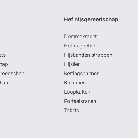
p
Hef hijsgereedschap
Dommekracht
Hefmagneten
ets
Hijsbanden stroppen
hap
Hijslier
ereedschap
Kettingspanner
chap
Klemmen
Loopkatten
Portaalkranen
Takels