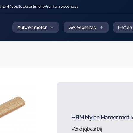
rken
Mooiste assortiment
Premium webshops
Auto en motor
Gereedschap
Hef en
HBM Nylon Hamer met r
Verkrijgbaar bij