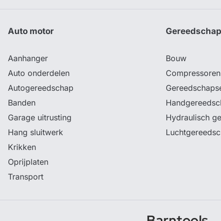
Auto motor
Gereedscha
Aanhanger
Bouw
Auto onderdelen
Compressoren
Autogereedschap
Gereedschaps
Banden
Handgereedsc
Garage uitrusting
Hydraulisch g
Hang sluitwerk
Luchtgereeds
Krikken
Oprijplaten
Transport
Barntools