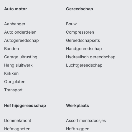
Auto motor
Gereedschap
Aanhanger
Bouw
Auto onderdelen
Compressoren
Autogereedschap
Gereedschapsets
Banden
Handgereedschap
Garage uitrusting
Hydraulisch gereedschap
Hang sluitwerk
Luchtgereedschap
Krikken
Oprijplaten
Transport
Hef hijsgereedschap
Werkplaats
Dommekracht
Assortimentsdoosjes
Hefmagneten
Hefbruggen