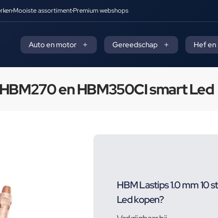
rken
Mooiste assortiment
Premium webshops
Auto en motor
Gereedschap
Hef en
or HBM270 en HBM350CI smart Led
HBM Lastips 1.0 mm 10 
Led kopen?