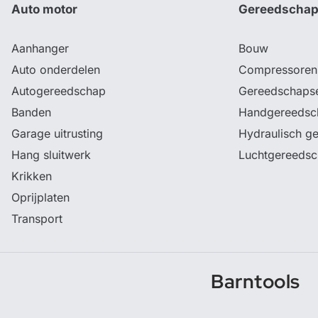
Auto motor
Gereedscha
Aanhanger
Bouw
Auto onderdelen
Compressoren
Autogereedschap
Gereedschaps
Banden
Handgereedsc
Garage uitrusting
Hydraulisch g
Hang sluitwerk
Luchtgereeds
Krikken
Oprijplaten
Transport
Barntools