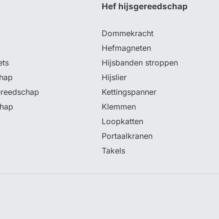
p
Hef hijsgereedschap
Dommekracht
Hefmagneten
ets
Hijsbanden stroppen
hap
Hijslier
ereedschap
Kettingspanner
chap
Klemmen
Loopkatten
Portaalkranen
Takels