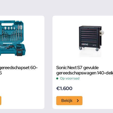
gereedschapset 60-
Sonic Next S7 gevulde
95
gereedschapswagen 140-deli
Op voorraad
€
1.600
Bekijk