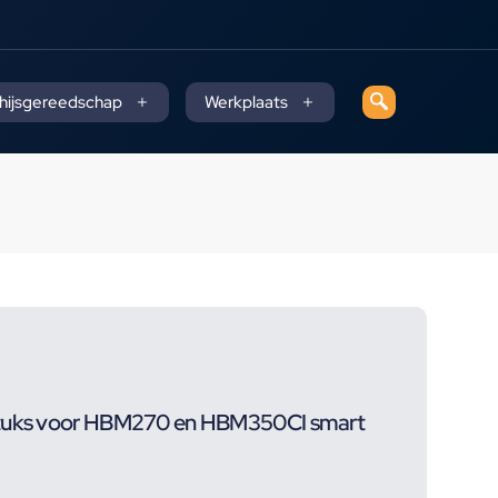
 hijsgereedschap
Werkplaats
stuks voor HBM270 en HBM350CI smart