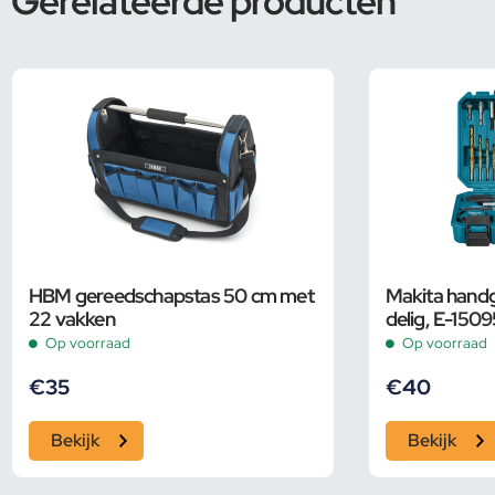
Gerelateerde producten
HBM gereedschapstas 50 cm met
Makita hand
22 vakken
delig, E-150
Op voorraad
Op voorraad
€
35
€
40
Bekijk
Bekijk