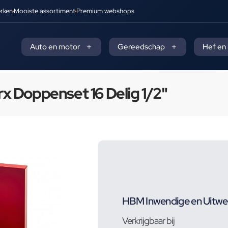
rken
Mooiste assortiment
Premium webshops
Auto en motor
Gereedschap
Hef en
x Doppenset 16 Delig 1/2"
HBM Inwendige en Uitwen
Verkrijgbaar bij