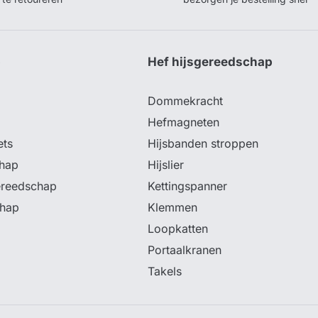
p
Hef hijsgereedschap
Dommekracht
Hefmagneten
ets
Hijsbanden stroppen
hap
Hijslier
ereedschap
Kettingspanner
chap
Klemmen
Loopkatten
Portaalkranen
Takels