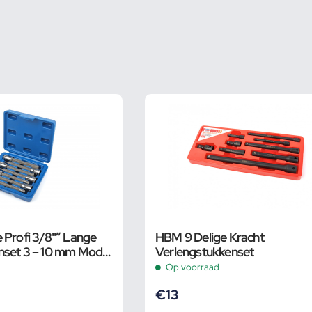
 Profi 3/8"” Lange
HBM 9 Delige Kracht
nset 3 – 10 mm Model
Verlengstukkenset
Op voorraad
€
13