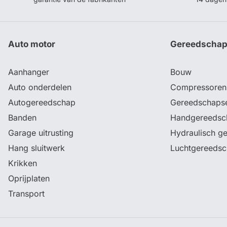
Auto motor
Gereedscha
Aanhanger
Bouw
Auto onderdelen
Compressoren
Autogereedschap
Gereedschaps
Banden
Handgereedsc
Garage uitrusting
Hydraulisch g
Hang sluitwerk
Luchtgereeds
Krikken
Oprijplaten
Transport