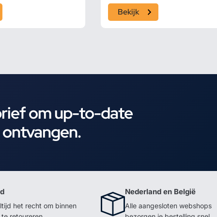
Bekijk
brief om up-to-date
e ontvangen.
id
Nederland en België
ltijd het recht om binnen
Alle aangesloten webshops
te retoureren
bezorgen je bestelling snel