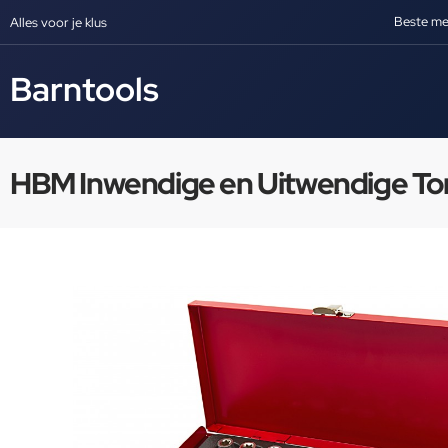
Beste me
Alles voor je klus
Barntools
HBM Inwendige en Uitwendige Tor