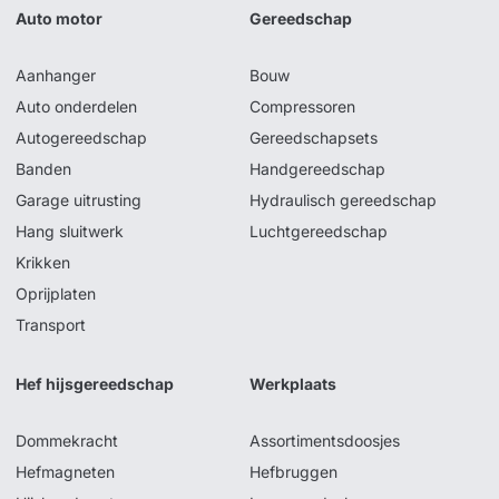
Auto motor
Gereedschap
Aanhanger
Bouw
Auto onderdelen
Compressoren
Autogereedschap
Gereedschapsets
Banden
Handgereedschap
Garage uitrusting
Hydraulisch gereedschap
Hang sluitwerk
Luchtgereedschap
Krikken
Oprijplaten
Transport
Hef hijsgereedschap
Werkplaats
Dommekracht
Assortimentsdoosjes
Hefmagneten
Hefbruggen