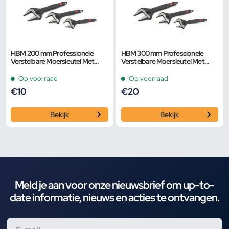
HBM 200 mm Professionele
HBM 300 mm Professionele
Verstelbare Moersleutel Met
Verstelbare Moersleutel Met
Extra Groot Bereik en Extra
Extra Groot Bereik en Extra
Smalle Bek
Smalle Bek
Op voorraad
Op voorraad
€
10
€
20
Bekijk
Bekijk
Meld je aan voor onze nieuwsbrief om up-to-
date informatie, nieuws en acties te ontvangen.