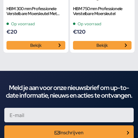
HBM 300 mm Professionele
HBM 750 mm Professionele
Verstelbare Moersleutel Met
Verstelbare Moersleutel
Extra Groot Bereik en Extra
Smalle Bek
Op voorraad
Op voorraad
€
20
€
120
Bekijk
Bekijk
Meld je aan voor onze nieuwsbrief om up-to-
date informatie, nieuws en acties te ontvangen.
Inschrijven