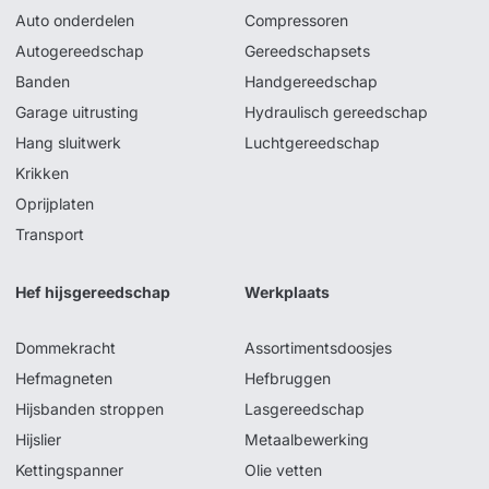
Auto onderdelen
Compressoren
Autogereedschap
Gereedschapsets
Banden
Handgereedschap
Garage uitrusting
Hydraulisch gereedschap
Hang sluitwerk
Luchtgereedschap
Krikken
Oprijplaten
Transport
Hef hijsgereedschap
Werkplaats
Dommekracht
Assortimentsdoosjes
Hefmagneten
Hefbruggen
Hijsbanden stroppen
Lasgereedschap
Hijslier
Metaalbewerking
Kettingspanner
Olie vetten