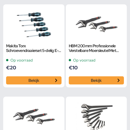
Makita Torx
HBM 200 mm Professionele
Schroevendraaierset 5-delig E-
Verstelbare Moersleutel Met
10534
Extra Groot Bereik en Extra
Smalle Bek
Op voorraad
Op voorraad
€
20
€
10
Bekijk
Bekijk