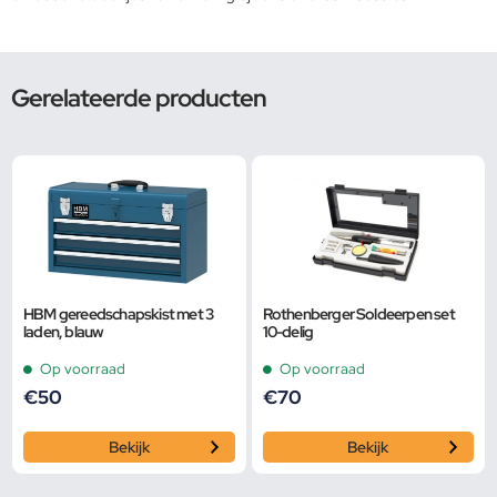
Gerelateerde producten
HBM gereedschapskist met 3
Rothenberger Soldeerpen set
laden, blauw
10-delig
Op voorraad
Op voorraad
€
50
€
70
Bekijk
Bekijk