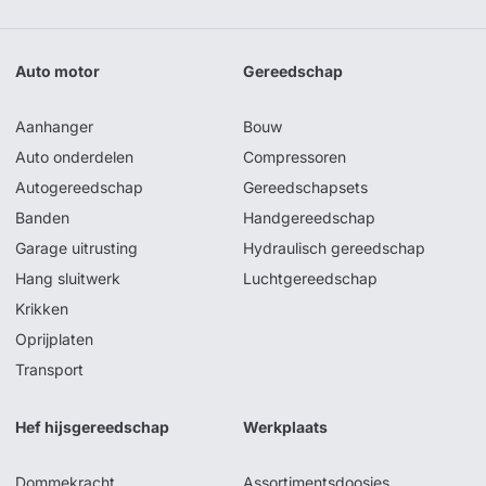
Auto motor
Gereedschap
Aanhanger
Bouw
Auto onderdelen
Compressoren
Autogereedschap
Gereedschapsets
Banden
Handgereedschap
Garage uitrusting
Hydraulisch gereedschap
Hang sluitwerk
Luchtgereedschap
Krikken
Oprijplaten
Transport
Hef hijsgereedschap
Werkplaats
Dommekracht
Assortimentsdoosjes