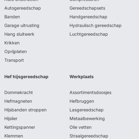
Autogereedschap
Gereedschapsets
Banden
Handgereedschap
Garage uitrusting
Hydraulisch gereedschap
Hang sluitwerk
Luchtgereedschap
Krikken
Oprijplaten
Transport
Hef hijsgereedschap
Werkplaats
Dommekracht
Assortimentsdoosjes
Hefmagneten
Hefbruggen
Hijsbanden stroppen
Lasgereedschap
Hijslier
Metaalbewerking
Kettingspanner
Olie vetten
Klemmen
Straalgereedschap