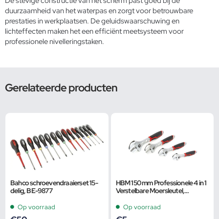
De stevige constructie van het scherm past goed bij de
duurzaamheid van het waterpas en zorgt voor betrouwbare
prestaties in werkplaatsen. De geluidswaarschuwing en
lichteffecten maken het een efficiënt meetsysteem voor
professionele nivelleringstaken.
Gerelateerde producten
Bahco schroevendraaierset 15-
HBM 150 mm Professionele 4 in 1
delig, BE-9877
Verstelbare Moersleutel,
Pijpsleutel
Op voorraad
Op voorraad