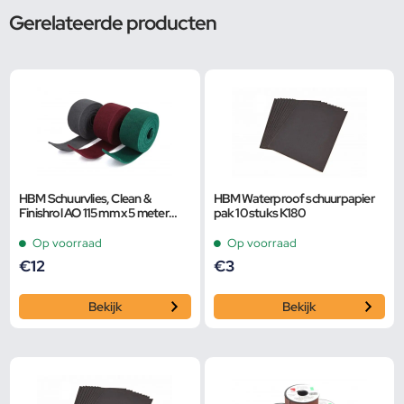
Gerelateerde producten
HBM Schuurvlies, Clean &
HBM Waterproof schuurpapier
Finishrol AO 115 mm x 5 meter
pak 10 stuks K180
K180 Rood
Op voorraad
Op voorraad
€
12
€
3
Bekijk
Bekijk