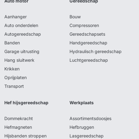
Auto motor
Gereedschap
Aanhanger
Bouw
Auto onderdelen
Compressoren
Autogereedschap
Gereedschapsets
Banden
Handgereedschap
Garage uitrusting
Hydraulisch gereedschap
Hang sluitwerk
Luchtgereedschap
Krikken
Oprijplaten
Transport
Hef hijsgereedschap
Werkplaats
Dommekracht
Assortimentsdoosjes
Hefmagneten
Hefbruggen
Hijsbanden stroppen
Lasgereedschap