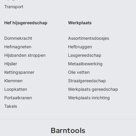
Transport
Hef hijsgereedschap
Werkplaats
Dommekracht
Assortimentsdoosjes
Hefmagneten
Hefbruggen
Hijsbanden stroppen
Lasgereedschap
Hijslier
Metaalbewerking
Kettingspanner
Olie vetten
Klemmen
Straalgereedschap
Loopkatten
Werkplaats gereedschap
Portaalkranen
Werkplaats inrichting
Takels
Barntools