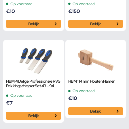
Op voorraad
Op voorraad
€
10
€
150
Bekijk
Bekijk
HBM 4 Delige Professionele RVS
HBM 114 mm Houten Hamer
Pakkingschraper Set 43 – 94
mm.
Op voorraad
Op voorraad
€
10
€
7
Bekijk
Bekijk